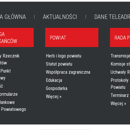
A GŁÓWNA
AKTUALNOŚCI
DANE TELEAD
GA
POWIAT
RADA 
KAŃCÓW
y Rzecznik
Herb i logo powiatu
Transmisje
tów
Statut powiatu
Komisje s
 Punkt
Współpraca zagraniczna
Uchwały R
owy
Edukacja
Protokoły 
ść
Powiatu
Gospodarka
formularze
Terminarz
Więcej »
 Bankowe
Więcej »
a Powiatowego