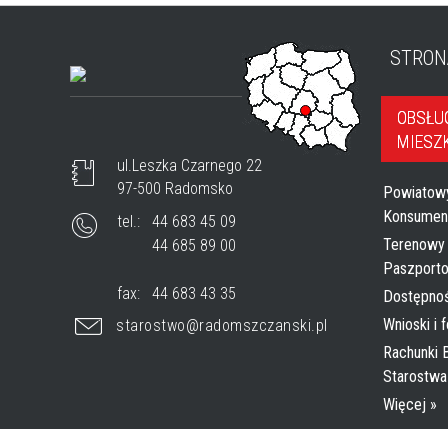
STRON
OBSŁU
MIESZ
ul.Leszka Czarnego 22
97-500 Radomsko
Powiatow
Konsumen
tel.:
44 683 45 09
Terenowy
44 685 89 00
Paszport
fax:
44 683 43 35
Dostępno
Wnioski i 
starostwo@radomszczanski.pl
Rachunki
Starostw
Więcej »