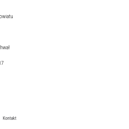
Powiatu
chwał
17
Kontakt