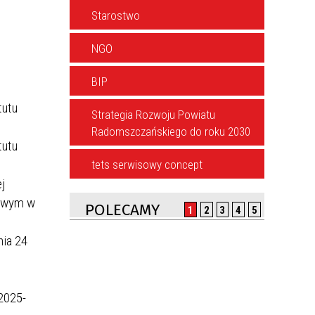
Starostwo
NGO
BIP
tutu
Strategia Rozwoju Powiatu
Radomszczańskiego do roku 2030
tutu
tets serwisowy concept
j
towym w
POLECAMY
1
2
3
4
5
nia 24
2025-