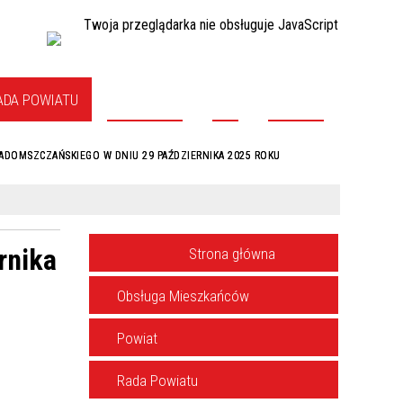
Twoja przeglądarka nie obsługuje JavaScript
ADA POWIATU
STAROSTWO
NGO
KONTAKT
ADOMSZCZAŃSKIEGO W DNIU 29 PAŹDZIERNIKA 2025 ROKU
rnika
MENU
Strona główna
Obsługa Mieszkańców
Powiat
Rada Powiatu