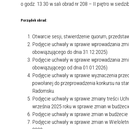
TURYSTYKA
ORGANIZACJE POŻYTKU
o godz. 13.30 w sali obrad nr 208 – II piętro w sie
RADA POWIATU
PUBLICZNEGO W POWIECIE
PROJEKTY FINANSOWANE ZE
RADOMSZCZAŃSKIEGO VII
RADOMSZCZAŃSKIM
ŚRODKÓW ZEWNĘTRZNYCH
Porządek obrad:
KADENCJI (2024-2029)
DRUKI DO POBRANIA
RAPORT O STANIE POWIATU
RADA POWIATU
Otwarcie sesji, stwierdzenie quorum, przedstaw
RADOMSZCZAŃSKIEGO (KADENCJA
NIEODPŁATNA POMOC PRAWNA
DROGI POWIATOWE
Podjęcie uchwały w sprawie wprowadzania zmi
2018 - 2024)
UPROSZCZONA OFERTA
obowiązującego do dnia 31.12.2025).
ZABYTKI
STOWARZYSZENIA ZIEMIA
Podjęcie uchwały w sprawie wprowadzania zmi
OCHRONA LUDNOŚCI I OBRONA
RADOMSZCZAŃSKA
obowiązującego od dnia 01.01.2026).
CYWILNA
Podjęcie uchwały w sprawie wyznaczenia przed
powołanej do przeprowadzenia konkursu na st
POMOC SPOŁECZNA
Radomsku.
Podjęcie uchwały w sprawie zmiany treści Uc
września 2025 roku w sprawie zmian w budżec
Podjęcie uchwały w sprawie zmian w budżecie
Podjęcie uchwały w sprawie zmian w Wieloletn