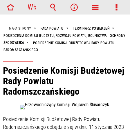
Włącz
Strona
powiadomienia
Wyszukiwarka
Narzędzia
Menu
Menu
główna
główne
szcze
MAPA STRONY
RADA POWIATU
TERMINARZ POSIEDZEŃ
POSIEDZENIA KOMISJI BUDŻETU, ROZWOJU POWIATU, ROLNICTWA I OCHRONY
ŚRODOWISKA
POSIEDZENIE KOMISJI BUDŻETOWEJ RADY POWIATU
RADOMSZCZAŃSKIEGO
Posiedzenie Komisji Budżetowej
Rady Powiatu
Radomszczańskiego
Posiedzenie Komisji Budżetowej Rady Powiatu
Radomszczańskiego odbędzie się w dniu 11 stycznia 2023