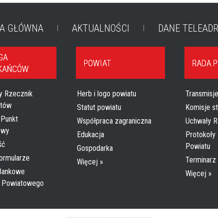
A GŁÓWNA
AKTUALNOŚCI
DANE TELEAD
GA
POWIAT
RADA 
KAŃCÓW
y Rzecznik
Herb i logo powiatu
Transmisje
tów
Statut powiatu
Komisje s
 Punkt
Współpraca zagraniczna
Uchwały R
owy
Edukacja
Protokoły 
ść
Powiatu
Gospodarka
formularze
Terminarz
Więcej »
 Bankowe
Więcej »
a Powiatowego