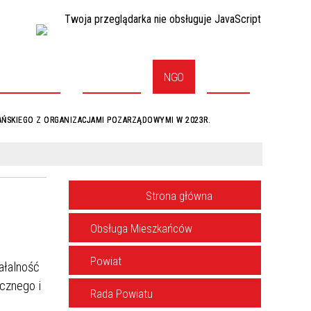
Twoja przeglądarka nie obsługuje JavaScript
ADA POWIATU
STAROSTWO
NGO
KONTAKT
ŃSKIEGO Z ORGANIZACJAMI POZARZĄDOWYMI W 2023R.
MENU
Strona główna
Obsługa Mieszkańców
Powiat
ałalność
icznego i
Rada Powiatu