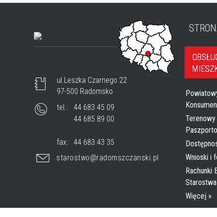
STRON
OBSŁU
MIESZ
ul.Leszka Czarnego 22
97-500 Radomsko
Powiatow
Konsumen
tel.:
44 683 45 09
Terenowy
44 685 89 00
Paszport
fax:
44 683 43 35
Dostępno
Wnioski i 
starostwo@radomszczanski.pl
Rachunki
Starostw
Więcej »