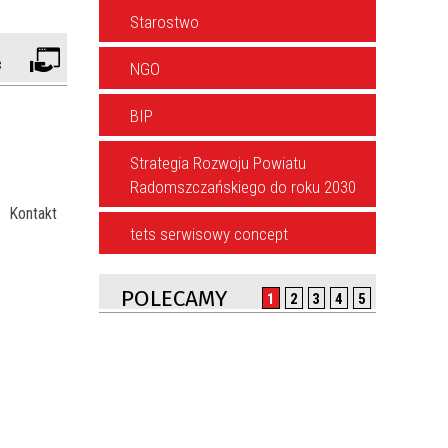
Starostwo
NGO
BIP
Strategia Rozwoju Powiatu
Radomszczańskiego do roku 2030
Kontakt
tets serwisowy concept
POLECAMY
1
2
3
4
5