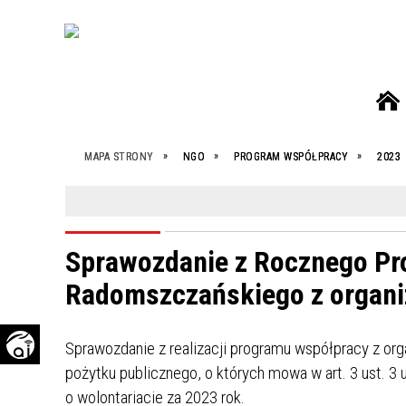
HERB I LOGO POWIATU
TRANSMISJE OBRAD SESJI
WŁADZE POWIATU
WYKAZ ORGANIZACJI
MAPA STRONY
NGO
PROGRAM WSPÓŁPRACY
2023
POZARZĄDOWYCH
STATUT POWIATU
KOMISJE STAŁE RADY POWIATU
WYDZIAŁY STAROSTWA
BAZA WIEDZY
WSPÓŁPRACA ZAGRANICZNA
UCHWAŁY RADY POWIATU
JEDNOSTKI ORGANIZACYJNE
PROGRAM WSPÓŁPRACY
Sprawozdanie z Rocznego P
EDUKACJA
PROTOKOŁY Z SESJI RADY POWIATU
MISJA STAROSTWA POWIATOWEGO
W RADOMSKU DO ROKU 2027
KONKURSY
Radomszczańskiego z organi
GOSPODARKA
TERMINARZ POSIEDZEŃ
BENCHMARKING
OFERTY UPROSZCZONE
SPORT
WYKAZ GŁOSOWAŃ
Sprawozdanie z realizacji programu współpracy z o
OGŁOSZENIA STAROSTY
ZDROWIE
INTERPELACJE, WNIOSKI I
pożytku publicznego, o których mowa w art. 3 ust. 3 
ZAPYTANIA RADNYCH
PODZIEL SIĘ DOBREM! WSPIERAJ
o wolontariacie za 2023 rok.