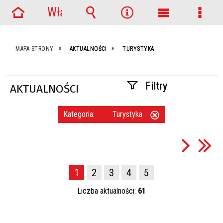
Włącz
Strona
powiadomienia
Wyszukiwarka
Narzędzia
Menu
Menu
główna
główne
szcze
MAPA STRONY
AKTUALNOŚCI
TURYSTYKA
Filtry
AKTUALNOŚCI
Szukana fraza
Kategoria:
Turystyka
Usuń
ten
filtr
Data publikacji
1
2
3
4
5
—
Liczba aktualności:
61
Kategoria