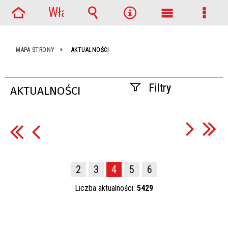
Włącz
Strona
powiadomienia
Wyszukiwarka
Narzędzia
Menu
Menu
główna
główne
szcze
MAPA STRONY
AKTUALNOŚCI
Filtry
AKTUALNOŚCI
Szukana fraza
Data publikacji
2
3
4
5
6
—
Liczba aktualności:
5429
Kategoria