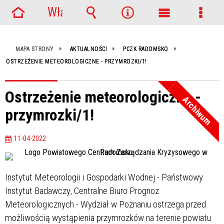
Włącz
Strona
powiadomienia
Wyszukiwarka
Narzędzia
Menu
Menu
główna
główne
szcze
MAPA STRONY
AKTUALNOŚCI
PCZK RADOMSKO
OSTRZEŻENIE METEOROLOGICZNE - PRZYMROZKI/1!
Ostrzeżenie meteorologiczne -
Archiwum
przymrozki/1!
11-04-2022
Instytut Meteorologii i Gospodarki Wodnej - Państwowy
Instytut Badawczy, Centralne Biuro Prognoz
Meteorologicznych - Wydział w Poznaniu ostrzega przed
możliwością wystąpienia przymrozków na terenie powiatu