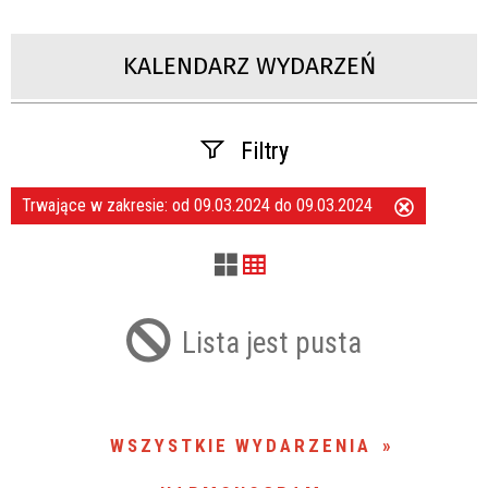
KALENDARZ WYDARZEŃ
Filtry
Trwające w zakresie:
od 09.03.2024 do 09.03.2024
Usuń
Szukana fraza
ten
filtr
Kategoria
Lista jest pusta
Trwające w zakresie
—
WSZYSTKIE WYDARZENIA
Miejsce