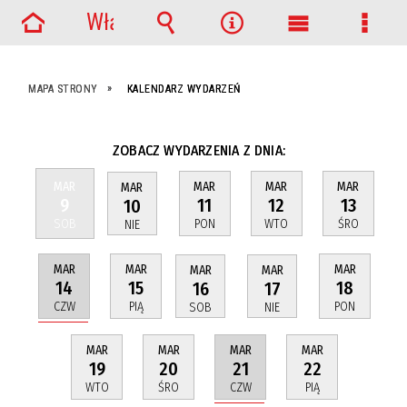
Włącz
Strona
powiadomienia
Wyszukiwarka
Narzędzia
Menu
Menu
główna
główne
szcze
MAPA STRONY
KALENDARZ WYDARZEŃ
ZOBACZ WYDARZENIA Z DNIA:
MAR
MAR
MAR
MAR
MAR
9
11
12
13
10
SOB
PON
WTO
ŚRO
NIE
MAR
MAR
MAR
MAR
MAR
14
15
18
16
17
CZW
PIĄ
PON
SOB
NIE
MAR
MAR
MAR
MAR
21
19
20
22
CZW
WTO
ŚRO
PIĄ