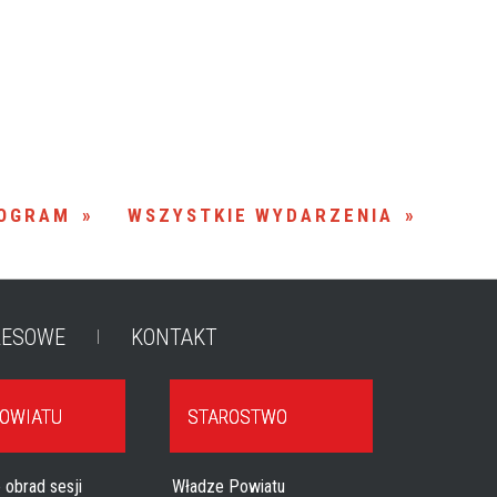
Kategoria
Trwające w
—
zakresie
Miejsce
OGRAM
WSZYSTKIE WYDARZENIA
Organizator
RESOWE
KONTAKT
POWIATU
STAROSTWO
 obrad sesji
Władze Powiatu