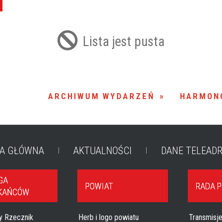
Usuń
Lista jest pusta
ARCHIWUM WYDARZEŃ
HARMON
A GŁÓWNA
AKTUALNOŚCI
DANE TELEAD
GA
POWIAT
RADA 
KAŃCÓW
y Rzecznik
Herb i logo powiatu
Transmisje