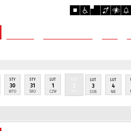
AKTUALNOŚCI
OBSŁUGA MIESZKAŃCÓW
POWIAT
R
STY
STY
LUT
LUT
LUT
LUT
30
31
1
2
3
4
WTO
ŚRO
CZW
PIĄ
SOB
NIE