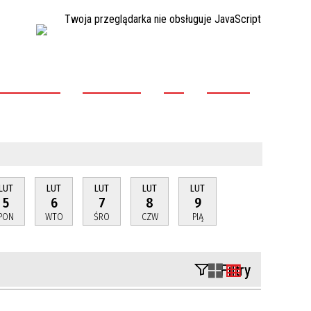
Twoja przeglądarka nie obsługuje JavaScript
ADA POWIATU
STAROSTWO
NGO
KONTAKT
LUT
LUT
LUT
LUT
LUT
5
6
7
8
9
PON
WTO
ŚRO
CZW
PIĄ
Filtry
Szukana fraza