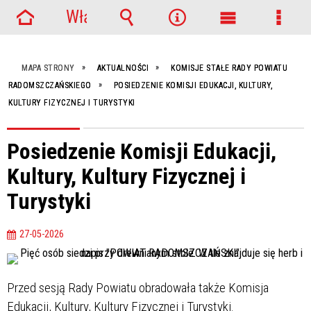
Włącz
Strona
powiadomienia
Wyszukiwarka
Narzędzia
Menu
Menu
główna
główne
szcze
MAPA STRONY
AKTUALNOŚCI
KOMISJE STAŁE RADY POWIATU
RADOMSZCZAŃSKIEGO
POSIEDZENIE KOMISJI EDUKACJI, KULTURY,
KULTURY FIZYCZNEJ I TURYSTYKI
Posiedzenie Komisji Edukacji,
Kultury, Kultury Fizycznej i
Turystyki
27-05-2026
Przed sesją Rady Powiatu obradowała także Komisja
Edukacji, Kultury, Kultury Fizycznej i Turystyki.