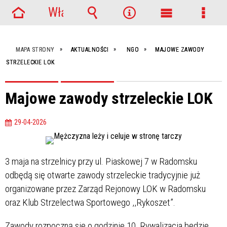
Włącz
Strona
powiadomienia
Wyszukiwarka
Narzędzia
Menu
Menu
główna
główne
szcze
MAPA STRONY
AKTUALNOŚCI
NGO
MAJOWE ZAWODY
STRZELECKIE LOK
Majowe zawody strzeleckie LOK
29-04-2026
3 maja na strzelnicy przy ul. Piaskowej 7 w Radomsku
odbędą się otwarte zawody strzeleckie tradycyjnie już
organizowane przez Zarząd Rejonowy LOK w Radomsku
oraz Klub Strzelectwa Sportowego ,,Rykoszet”.
Zawody rozpoczną się o godzinie 10. Rywalizacja będzie