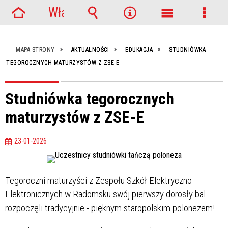
Włącz
Strona
powiadomienia
Wyszukiwarka
Narzędzia
Menu
Menu
główna
główne
szcze
MAPA STRONY
AKTUALNOŚCI
EDUKACJA
STUDNIÓWKA
TEGOROCZNYCH MATURZYSTÓW Z ZSE-E
Studniówka tegorocznych
maturzystów z ZSE-E
23-01-2026
Tegoroczni maturzyści z Zespołu Szkół Elektryczno-
Elektronicznych w Radomsku swój pierwszy dorosły bal
rozpoczęli tradycyjnie - pięknym staropolskim polonezem!