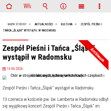
Włącz
Strona
powiadomienia
Wyszukiwarka
Narzędzia
Menu
Menu
główna
główne
szcze
MAPA STRONY
AKTUALNOŚCI
KULTURA
ZESPÓŁ PIEŚNI I
TAŃCA „ŚLĄSK” WYSTĄPIŁ W RADOMSKU
Zespół Pieśni i Tańca „Śląsk”
Archiwum
wystąpił w Radomsku
16-06-2026
Zespół Pieśni i Tańca „Śląsk” wystąpił w Radomsku
13 czerwca w kościele pw. św. Lamberta w Radomsku odbył
się wyjątkowy koncert Zespół Pieśni i Tańca „Śląsk” im.